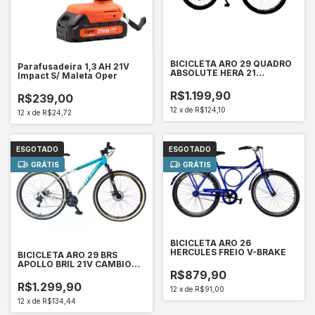
BICICLETA ARO 29 QUADRO
Parafusadeira 1,3 AH 21V
ABSOLUTE HERA 21
Impact S/ Maleta Oper
VELOCIDADES IMPORTADO
R$1.199,90
R$239,00
12
x
de
R$124,10
12
x
de
R$24,72
ESGOTADO
ESGOTADO
GRÁTIS
GRÁTIS
BICICLETA ARO 26
HERCULES FREIO V-BRAKE
BICICLETA ARO 29 BRS
APOLLO BRIL 21V CAMBIOS
SHIMANO TZ
R$879,90
R$1.299,90
12
x
de
R$91,00
12
x
de
R$134,44