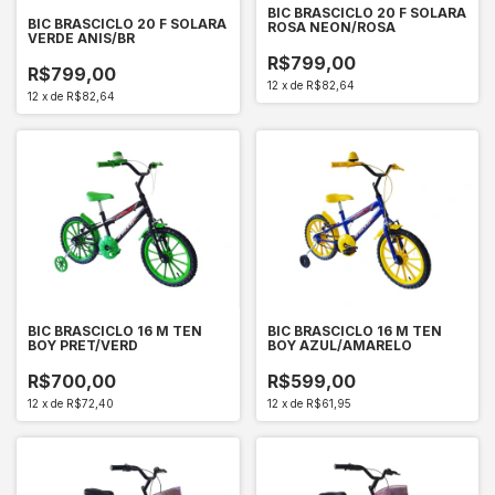
BIC BRASCICLO 20 F SOLARA
BIC BRASCICLO 20 F SOLARA
ROSA NEON/ROSA
VERDE ANIS/BR
R$799,00
R$799,00
12
x
de
R$82,64
12
x
de
R$82,64
BIC BRASCICLO 16 M TEN
BIC BRASCICLO 16 M TEN
BOY PRET/VERD
BOY AZUL/AMARELO
R$700,00
R$599,00
12
x
de
R$72,40
12
x
de
R$61,95