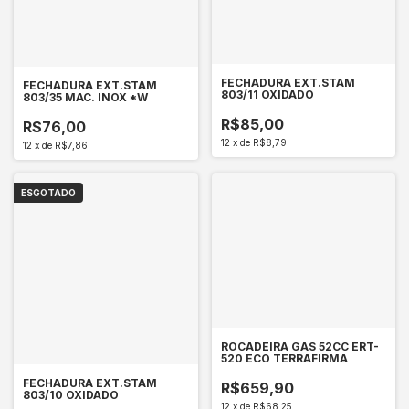
FECHADURA EXT.STAM
FECHADURA EXT.STAM
803/11 OXIDADO
803/35 MAC. INOX *W
R$85,00
R$76,00
12
x
de
R$8,79
12
x
de
R$7,86
ESGOTADO
ROCADEIRA GAS 52CC ERT-
520 ECO TERRAFIRMA
FECHADURA EXT.STAM
R$659,90
803/10 OXIDADO
12
x
de
R$68,25