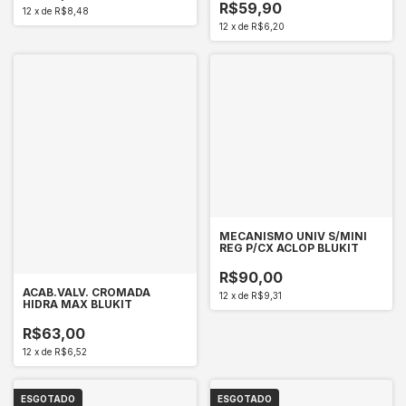
R$59,90
12
x
de
R$8,48
12
x
de
R$6,20
MECANISMO UNIV S/MINI
REG P/CX ACLOP BLUKIT
R$90,00
ACAB.VALV. CROMADA
12
x
de
R$9,31
HIDRA MAX BLUKIT
R$63,00
12
x
de
R$6,52
ESGOTADO
ESGOTADO