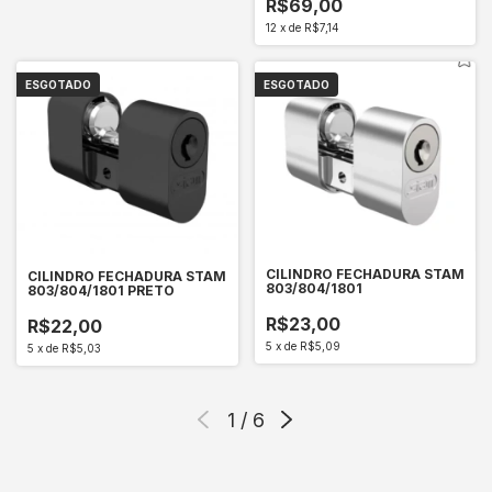
R$69,00
12
x
de
R$7,14
ESGOTADO
ESGOTADO
CILINDRO FECHADURA STAM
CILINDRO FECHADURA STAM
803/804/1801
803/804/1801 PRETO
R$23,00
R$22,00
5
x
de
R$5,09
5
x
de
R$5,03
1
/
6