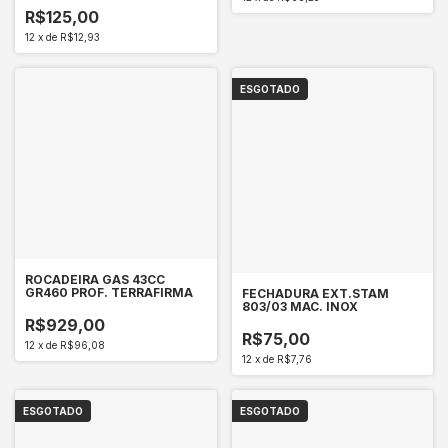
R$125,00
12
x
de
R$12,93
ESGOTADO
ROCADEIRA GAS 43CC
GR460 PROF. TERRAFIRMA
FECHADURA EXT.STAM
803/03 MAC. INOX
R$929,00
R$75,00
12
x
de
R$96,08
12
x
de
R$7,76
ESGOTADO
ESGOTADO