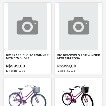
BIC BRASCICLO 26 F WINNER
BIC BRASCICLO 26 F WINNER
MTB C/M VIOLE
MTB 18M ROSA
R$999,00
R$959,00
12
x
de
R$103,32
12
x
de
R$99,18