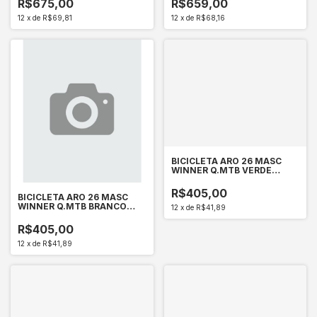
R$675,00
R$659,00
12
x
de
R$69,81
12
x
de
R$68,16
BICICLETA ARO 26 MASC
WINNER Q.MTB VERDE
C/MARCHA FREIO V-BRAKE
(AERO)
R$405,00
BICICLETA ARO 26 MASC
WINNER Q.MTB BRANCO
12
x
de
R$41,89
C/MARCHA FREIO V-B
(AERO)
R$405,00
12
x
de
R$41,89